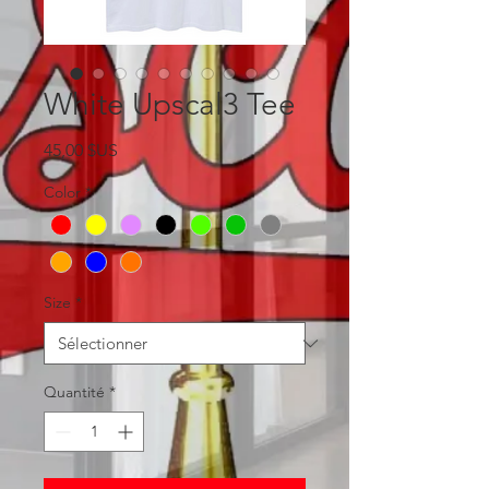
White Upscal3 Tee
Prix
45,00 $US
Color
*
Size
*
Quantité
*