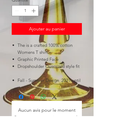
Quantité
*
Ajouter au panier
The is a crafted 100% cotton
Womens T shirt.
Graphic Printed Face
Dropshoulder Oversized style fit
Fall - Summer Design 2021-until
Aucun avis pour le moment
Partagez votre expérience, soyez le
premier à laisser un avis.