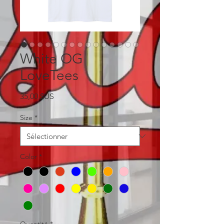
White OG
LoveTees
Prix
35,00 $US
Size
*
Color
*