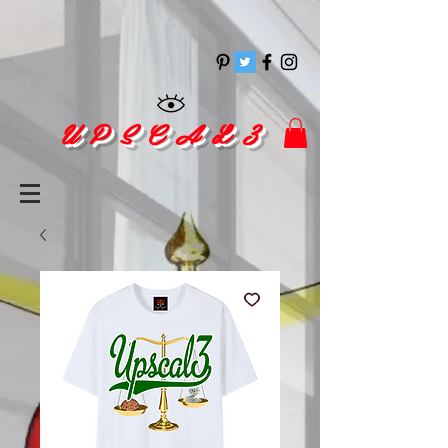
pinitrest
U P S C A L 3