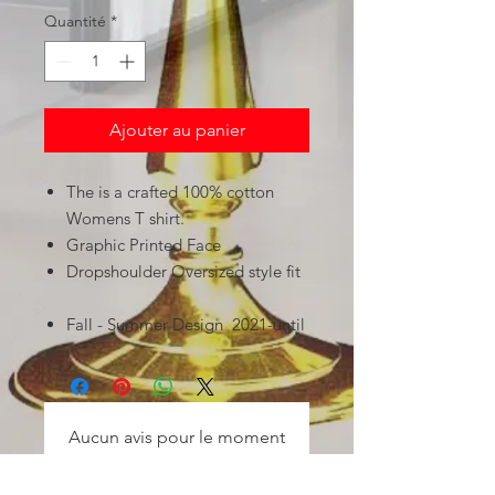
Quantité
*
Ajouter au panier
The is a crafted 100% cotton
Womens T shirt.
Graphic Printed Face
Dropshoulder Oversized style fit
Fall - Summer Design 2021-until
Aucun avis pour le moment
Partagez votre expérience, soyez le
premier à laisser un avis.