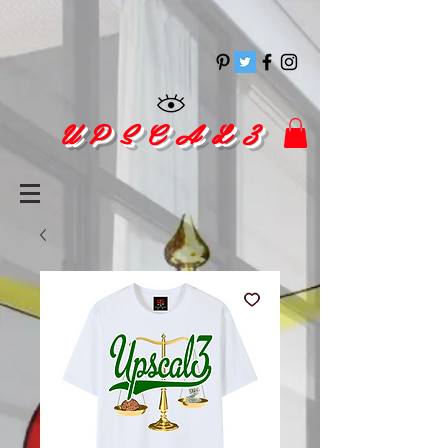
pinitrest
U P S C A L 3