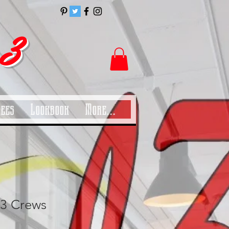
 3
Tees
Lookbook
More...
3 Crews