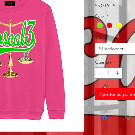
Prix
55,00 $US
Color
*
Size
*
Sélectionner
Quantité
*
Ajouter au panie