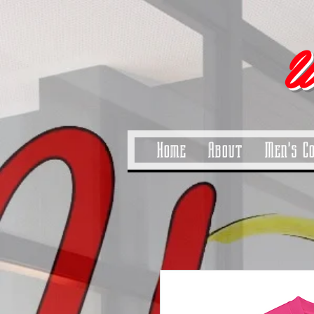
pinitrest
U
Home
About
Men's C