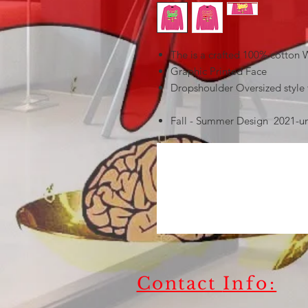
The is a crafted 100% cotton
Graphic Printed Face
Dropshoulder Oversized style f
Fall - Summer Design 2021-un
Contact
Info: