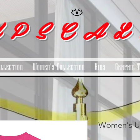
 P S C A L
ollection
Women's Collection
Kids
Graphic 
Women's U