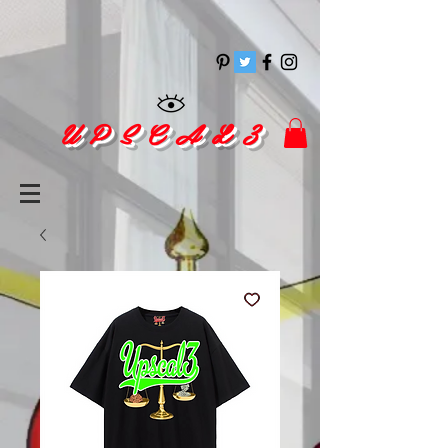
pinitrest
U P S C A L 3