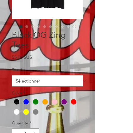
Black OG Zing
Tees
Prix
55,00 $US
Size
*
Color
*
Quantité
*