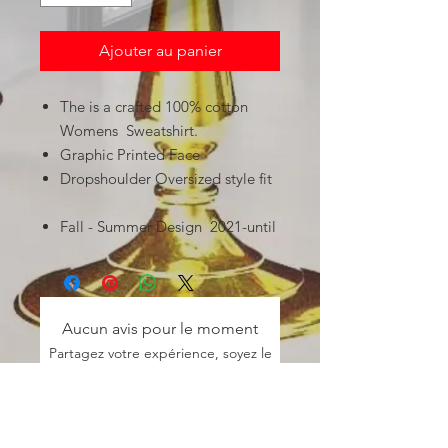
Ajouter au panier
The is a crafted 100% cotton
Womens Sweatshirt.
Graphic Printed Face
Dropshoulder Oversized style fit
Fall - Summer Design 2021-until
Aucun avis pour le moment
Partagez votre expérience, soyez le
premier à laisser un avis.
Laisser un avis