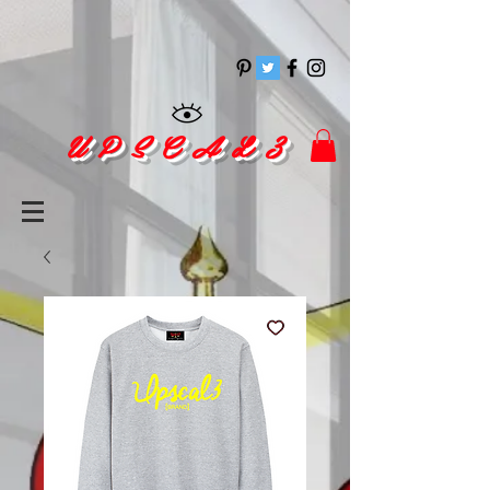
pinitrest
U P S C A L 3