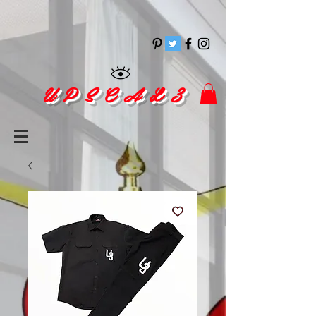
pinitrest
U P S C A L 3