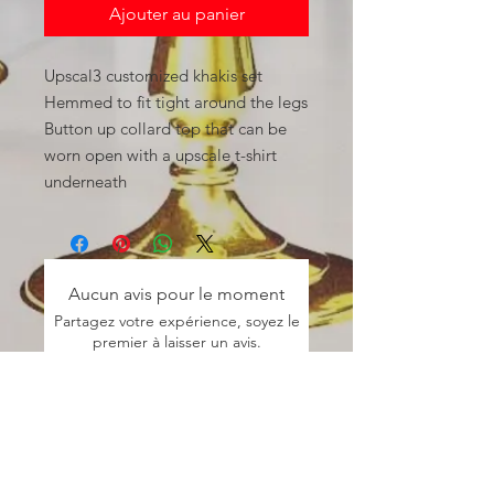
Ajouter au panier
Upscal3 customized khakis set
Hemmed to fit tight around the legs
Button up collard top that can be
worn open with a upscale t-shirt
underneath
Aucun avis pour le moment
Partagez votre expérience, soyez le
premier à laisser un avis.
Laisser un avis
Contact
Info: