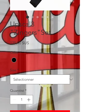
Upscal3
"Zingers"Set
Prix
125,00 $US
Color
*
Size
*
Quantité
*