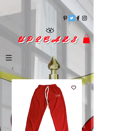
pinitrest
U P S C A L 3