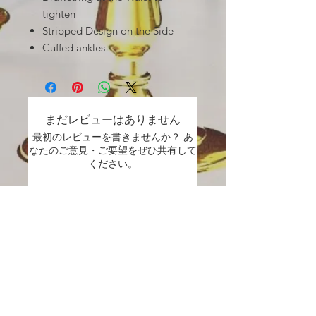
tighten
Stripped Design on the Side
Cuffed ankles
まだレビューはありません
最初のレビューを書きませんか？ あ
なたのご意見・ご要望をぜひ共有して
ください。
レビューを投稿
Contact
Info:
Email:
Therealupscal3@gmail.com
Phone
:
781-523-5310
.