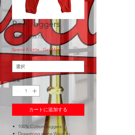
Red Joggers
通
セ
 $55.00 
$35.75
常
ー
価
ル
Spend A Little , Get More
Size
*
格
価
格
数量
*
カートに追加する
100% Cotton Joggers
Drawstring at the Waist to