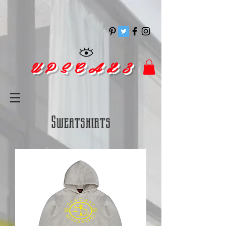
pinitrest
U P S C A L 3
Sweatshirts