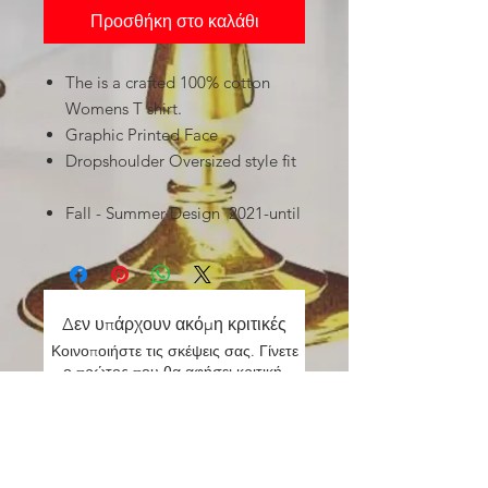
Προσθήκη στο καλάθι
The is a crafted 100% cotton
Womens T shirt.
Graphic Printed Face
Dropshoulder Oversized style fit
Fall - Summer Design 2021-until
Δεν υπάρχουν ακόμη κριτικές
Κοινοποιήστε τις σκέψεις σας. Γίνετε
ο πρώτος που θα αφήσει κριτική.
Αφήστε μια κριτική