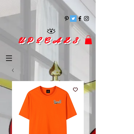
pinitrest
U P S C A L 3