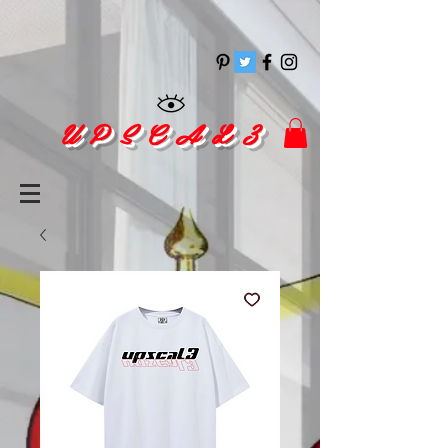
pinitrest
U P S C A L 3