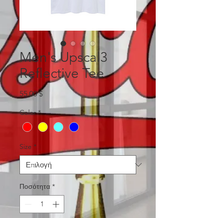
Men's Upscal3
Reflective Tee
Τιμή
55,00 $
Color
*
Size
*
Ποσότητα
*