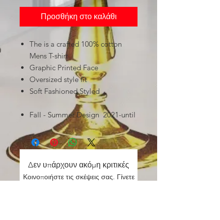
Προσθήκη στο καλάθι
The is a crafted 100% cotton
Mens T-shirt.
Graphic Printed Face
Oversized style fit
Soft Fashioned Styled
Fall - Summer Design 2021-until
Δεν υπάρχουν ακόμη κριτικές
Κοινοποιήστε τις σκέψεις σας. Γίνετε
ο πρώτος που θα αφήσει κριτική.
Αφήστε μια κριτική