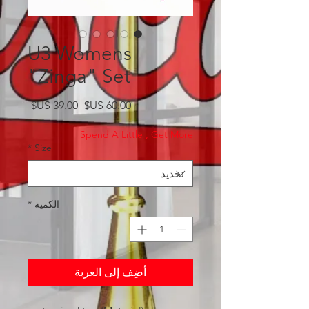
U3 Womens
"Zinga" Set
سعر
سعر
 ‏60.00 US$ 
عادي
البيع
Spend A Little , Get More
*
Size
الكمية
*
أضِف إلى العربة