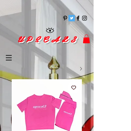
pinitrest
U P S C A L 3