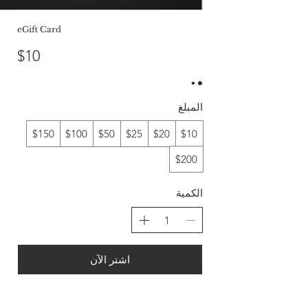
eGift Card
$10
المبلغ
$150
$100
$50
$25
$20
$10
$200
الكمية
اشتر الآن