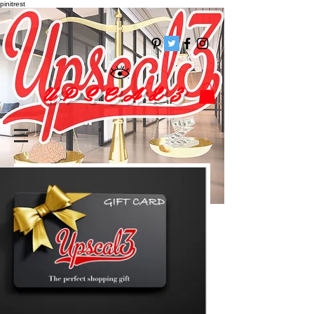
pinitrest
U P S C A L 3