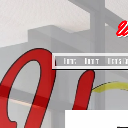
pinitrest
U
Home
About
Men's C