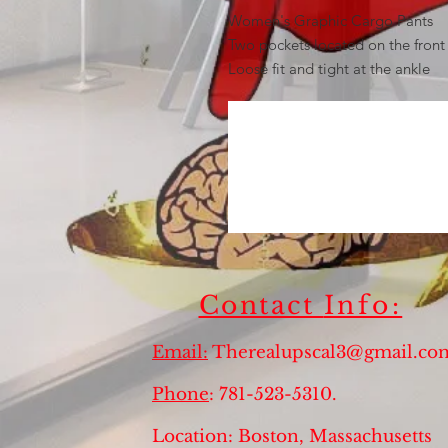
Women's Graphic Cargo Pants
Two pockets located on the front
Loose fit and tight at the ankle
Contact
Info:
Email:
Therealupscal3@gmail.co
Phone
: 781-523-5310
Location: Boston, Massachusett