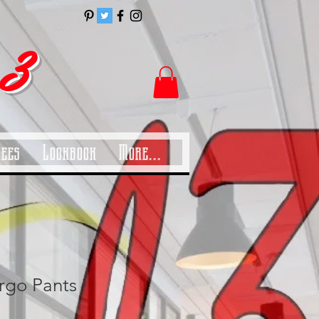
 3
Tees
Lookbook
More...
rgo Pants