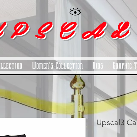
 P S C A L
ollection
Women's Collection
Kids
Graphic 
Upscal3 Ca