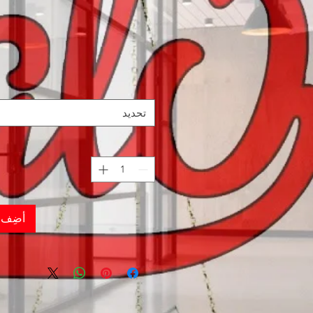
تحديد
أضِف إ