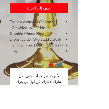
أضِف إلى العربة
The is a crafted 100% cotton
CrewNeck sweatshirt.
Graphic Printed Face
Dropshoulder Oversized style fit
Fall - Summer Design 2021-until
Grey
لا توجد مراجعات حتى الآن
شارك أفكارك. كن أول من يترك
مراجعة.
اترك مراجعة