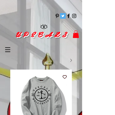
pinitrest
U P S C A L 3