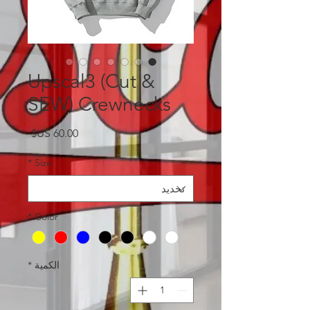
Upscal3 (Cut &
SEW) Crewnecks
السعر
*
Size
*
Color
الكمية
*