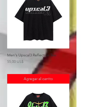
Men's Upscal3 Reflective Tee
Precio
55,00 US$
Agregar al carrito