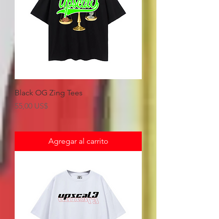
Black OG Zing Tees
Precio
55,00 US$
Agregar al carrito