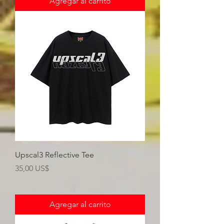
Agregar al carrito
Upscal3 Reflective Tee
Precio
35,00 US$
Agregar al carrito