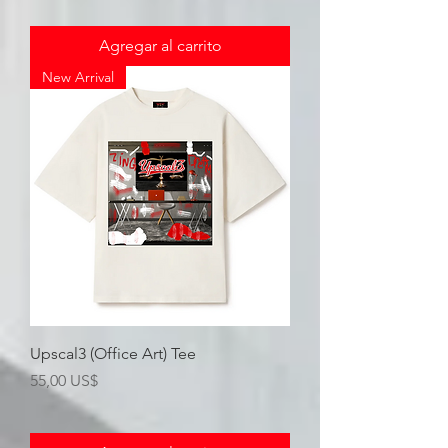
Agregar al carrito
New Arrival
Upscal3 (Office Art) Tee
Precio
55,00 US$