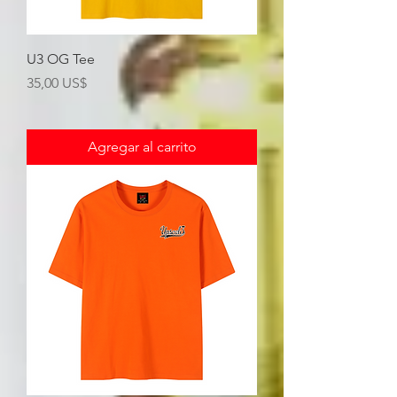
U3 OG Tee
Precio
35,00 US$
Agregar al carrito