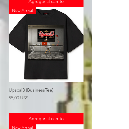
Agregar al carrito
New Arrival
Upscal3 (BusinessTee)
Precio
55,00 US$
Agregar al carrito
New Arrival