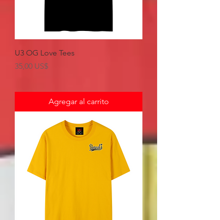
U3 OG Love Tees
Precio
35,00 US$
Agregar al carrito