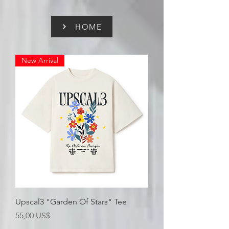
pinitrest
HOME
New Arrival
Upscal3 "Garden Of Stars" Tee
Precio
55,00 US$