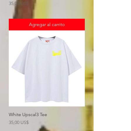
Precio
35,00 US$
Agregar al carrito
White Upscal3 Tee
Precio
35,00 US$