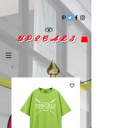
pinitrest
U P S C A L 3