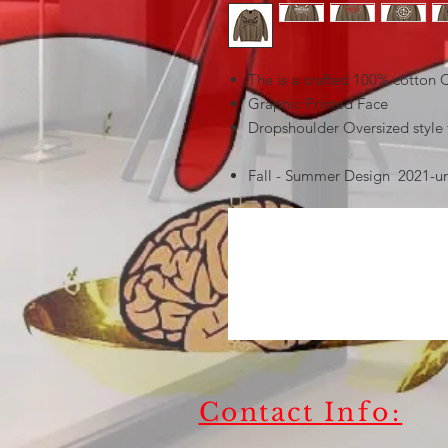
The is a crafted 100% cotton
Graphic Printed Face
Dropshoulder Oversized style f
Fall - Summer Design 2021-un
Contact
Info: