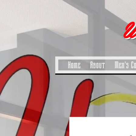
pinitrest
U
Home
About
Men's C