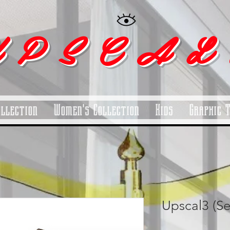
 P S C A L
ollection
Women's Collection
Kids
Graphic 
Upscal3 (S