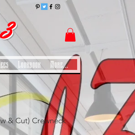
 3
Tees
Lookbook
More...
ew & Cut) Crewneck