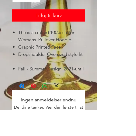
Tilføj til kurv
The is a crafted 100% cotton
Womens Pullover Hoodie.
Graphic Printed Face
Dropshoulder Oversized style fit
Fall - Summer Design 2021-until
Ingen anmeldelser endnu
Del dine tanker. Vær den første til at
skrive en anmeldelse.
Skriv en anmeldelse