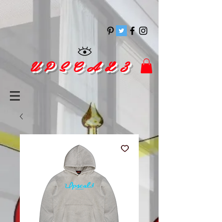
pinitrest
U P S C A L 3